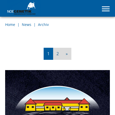
Home
News
Archiv
Nächste
1
2
»