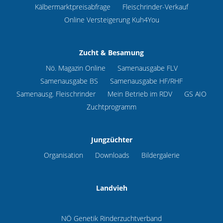
Kälbermarktpreisabfrage
Fleischrinder-Verkauf
Online Versteigerung Kuh4You
Zucht & Besamung
Nö. Magazin Online
Samenausgabe FLV
Samenausgabe BS
Samenausgabe HF/RHF
Samenausg. Fleischrinder
Mein Betrieb im RDV
GS AIO
Zuchtprogramm
Jungzüchter
Organisation
Downloads
Bildergalerie
Landvieh
NÖ Genetik Rinderzuchtverband