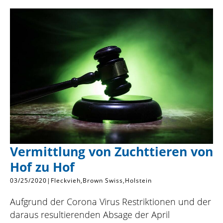
Vermittlung von Zuchttieren von
Hof zu Hof
03/25/2020
|
Fleckvieh
Brown Swiss
Holstein
Aufgrund der Corona Virus Restriktionen und der
daraus resultierenden Absage der April