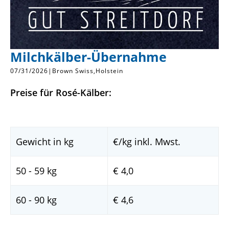
Milchkälber-Übernahme
07/31/2026
|
Brown Swiss
Holstein
Preise für Rosé-Kälber:
Gewicht in kg
€/kg inkl. Mwst.
50 - 59 kg
€ 4,0
60 - 90 kg
€ 4,6