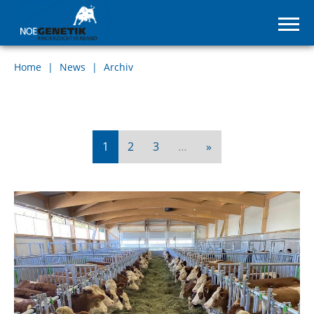
Home
News
Archiv
Nächste
1
2
3
…
»