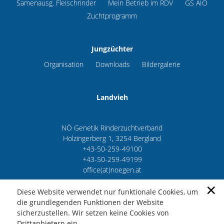
Samenausg. Fleischrinder
Mein Betrieb im RDV
GS AIO
Zuchtprogramm
Jungzüchter
Organisation
Downloads
Bildergalerie
Landvieh
NÖ Genetik Rinderzuchtverband
Holzingerberg 1, 3254 Bergland
+43-50-259-49100
+43-50-259-49199
office(at)noegen.at
×
Diese Website verwendet nur funktionale Cookies, um
die grundlegenden Funktionen der Website
sicherzustellen. Wir setzen keine Cookies von
Impressum
Datenschutz
AGB
Drittanbietern ein.