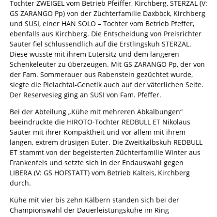
Tochter ZWEIGEL vom Betrieb Pfeiffer, Kirchberg, STERZAL (V:
GS ZARANGO Pp) von der Züchterfamilie Daxböck, Kirchberg
und SUSI, einer HAN SOLO – Tochter vom Betrieb Pfeffer,
ebenfalls aus Kirchberg. Die Entscheidung von Preisrichter
Sauter fiel schlussendlich auf die Erstlingskuh STERZAL.
Diese wusste mit ihrem Eutersitz und dem längeren
Schenkeleuter zu überzeugen. Mit GS ZARANGO Pp, der von
der Fam. Sommerauer aus Rabenstein gezüchtet wurde,
siegte die Pielachtal-Genetik auch auf der väterlichen Seite.
Der Reservesieg ging an SUSI von Fam. Pfeffer.
Bei der Abteilung „Kühe mit mehreren Abkalbungen“
beeindruckte die HIROTO-Tochter REDBULL ET Nikolaus
Sauter mit ihrer Kompaktheit und vor allem mit ihrem
langen, extrem drüsigen Euter. Die Zweitkalbskuh REDBULL
ET stammt von der begeisterten Züchterfamilie Winter aus
Frankenfels und setzte sich in der Endauswahl gegen
LIBERA (V: GS HOFSTATT) vom Betrieb Kalteis, Kirchberg
durch.
Kühe mit vier bis zehn Kälbern standen sich bei der
Championswahl der Dauerleistungskühe im Ring