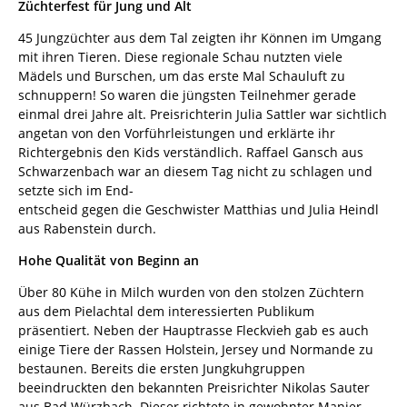
Züchterfest für Jung und Alt
45 Jungzüchter aus dem Tal zeigten ihr Können im Umgang
mit ihren Tieren. Diese regionale Schau nutzten viele
Mädels und Burschen, um das erste Mal Schauluft zu
schnuppern! So waren die jüngsten Teilnehmer gerade
einmal drei Jahre alt. Preisrichterin Julia Sattler war sichtlich
angetan von den Vorführleistungen und erklärte ihr
Richtergebnis den Kids verständlich. Raffael Gansch aus
Schwarzenbach war an diesem Tag nicht zu schlagen und
setzte sich im End-
entscheid gegen die Geschwister Matthias und Julia Heindl
aus Rabenstein durch.
Hohe Qualität von Beginn an
Über 80 Kühe in Milch wurden von den stolzen Züchtern
aus dem Pielachtal dem interessierten Publikum
präsentiert. Neben der Hauptrasse Fleckvieh gab es auch
einige Tiere der Rassen Holstein, Jersey und Normande zu
bestaunen. Bereits die ersten Jungkuhgruppen
beeindruckten den bekannten Preisrichter Nikolas Sauter
aus Bad Würzbach. Dieser richtete in gewohnter Manier