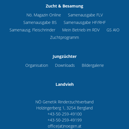
Zucht & Besamung
Nö. Magazin Online
Samenausgabe FLV
Samenausgabe BS
Samenausgabe HF/RHF
Samenausg. Fleischrinder
Mein Betrieb im RDV
GS AIO
Zuchtprogramm
Jungzüchter
Organisation
Downloads
Bildergalerie
Landvieh
NÖ Genetik Rinderzuchtverband
Holzingerberg 1, 3254 Bergland
+43-50-259-49100
+43-50-259-49199
office(at)noegen.at