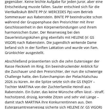
gegenüber. Keine leichte Aufgabe für jeden Juror, aber eine
Entscheidung musste fallen. Sauter entschied sich für die
Viertkalbskuh BINTE PP (V: MERCEDES Pp) vom Betrieb
Sommerauer aus Rabenstein. BINTE PP beeindruckte schon
während der Gruppenphase den Preisrichter mit ihrer
Geschlossenheit in den Körperverbindungen und ihrem
harmonischen Euter. Der Reservesieg bei den
Dauerleistungskühen ging ebenfalls mit HELENE (V: GS
VIGOR) nach Rabenstein. Die jugendlich wirkende Dame
befand sich in der fünften Laktation und wurde von Fam.
Grünbichler ausgestellt.
Abschließend präsentierten sich die zehn Eutersieger der
Rasse Fleckvieh im Ring. Ein beeindruckender Anblick für
die Zuschauer und den Preisrichter, der nun die schwierige
Challenge hatte, den Euterchampion der Pielachtalschau
2026 zu küren. An die Spitze setzte sich die GS ENJOY –
Tochter MARTINA von der Züchterfamilie Heindl aus
Rabenstein. Ein Euter, das keine Wünsche offen lässt - straff,
hochsitzend, drüsig, korrekte Zitzen und sehr viel Länge –
damit stach MARTINA ihre Konkurrentinnen aus. Den
Eutergesamtreservesieg sicherte sich HELENE (V: GS VIGOR)