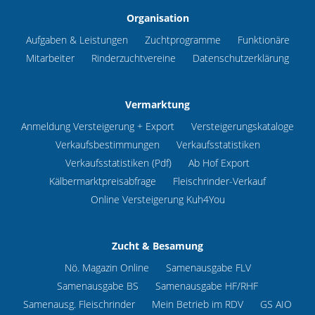
Organisation
Aufgaben & Leistungen
Zuchtprogramme
Funktionäre
Mitarbeiter
Rinderzuchtvereine
Datenschutzerklärung
Vermarktung
Anmeldung Versteigerung + Export
Versteigerungskataloge
Verkaufsbestimmungen
Verkaufsstatistiken
Verkaufsstatistiken (Pdf)
Ab Hof Export
Kälbermarktpreisabfrage
Fleischrinder-Verkauf
Online Versteigerung Kuh4You
Zucht & Besamung
Nö. Magazin Online
Samenausgabe FLV
Samenausgabe BS
Samenausgabe HF/RHF
Samenausg. Fleischrinder
Mein Betrieb im RDV
GS AIO