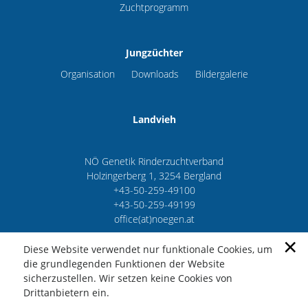
Zuchtprogramm
Jungzüchter
Organisation
Downloads
Bildergalerie
Landvieh
NÖ Genetik Rinderzuchtverband
Holzingerberg 1, 3254 Bergland
+43-50-259-49100
+43-50-259-49199
office(at)noegen.at
×
Diese Website verwendet nur funktionale Cookies, um
die grundlegenden Funktionen der Website
sicherzustellen. Wir setzen keine Cookies von
Impressum
Datenschutz
AGB
Drittanbietern ein.