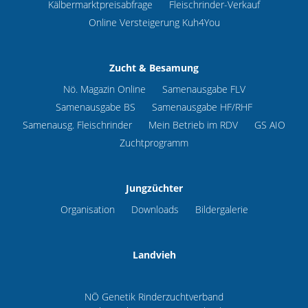
Kälbermarktpreisabfrage
Fleischrinder-Verkauf
Online Versteigerung Kuh4You
Zucht & Besamung
Nö. Magazin Online
Samenausgabe FLV
Samenausgabe BS
Samenausgabe HF/RHF
Samenausg. Fleischrinder
Mein Betrieb im RDV
GS AIO
Zuchtprogramm
Jungzüchter
Organisation
Downloads
Bildergalerie
Landvieh
NÖ Genetik Rinderzuchtverband