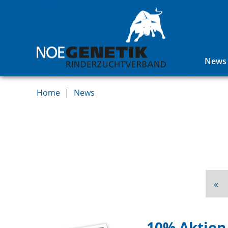
News
Home
News
Vo
«
-10% Aktion 