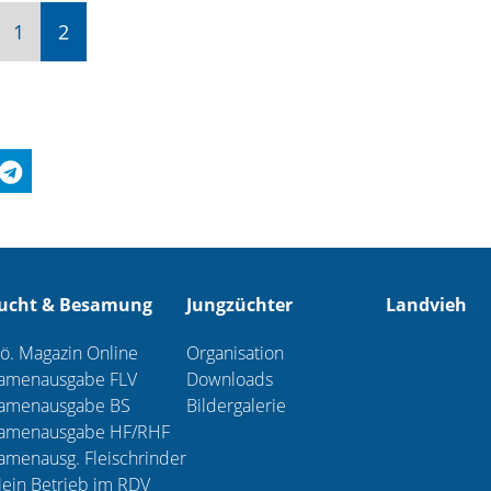
rherige
1
2
ucht & Besamung
Jungzüchter
Landvieh
ö. Magazin Online
Organisation
amenausgabe FLV
Downloads
amenausgabe BS
Bildergalerie
amenausgabe HF/RHF
amenausg. Fleischrinder
ein Betrieb im RDV