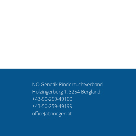
NÖ Genetik Rinderzuchtverband
Holzingerberg 1, 3254 Bergland
+43-50-259-49100
+43-50-259-49199
office(at)noegen.at