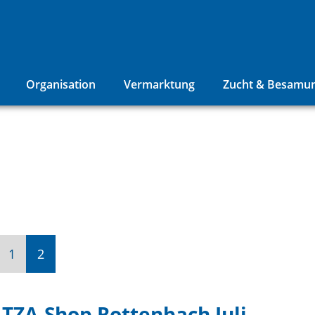
Organisation
Vermarktung
Zucht & Besamu
rherige
1
2
TZA-Shop Rottenbach Juli -