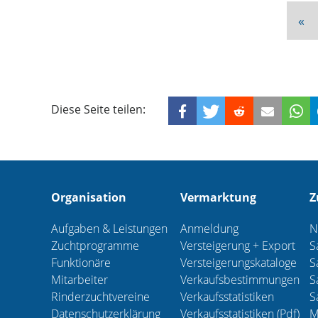
Vo
«
Diese Seite teilen:
Organisation
Vermarktung
Z
Aufgaben & Leistungen
Anmeldung
N
Zuchtprogramme
Versteigerung + Export
S
Funktionäre
Versteigerungskataloge
S
Mitarbeiter
Verkaufsbestimmungen
S
Rinderzuchtvereine
Verkaufsstatistiken
S
Datenschutzerklärung
Verkaufsstatistiken (Pdf)
M